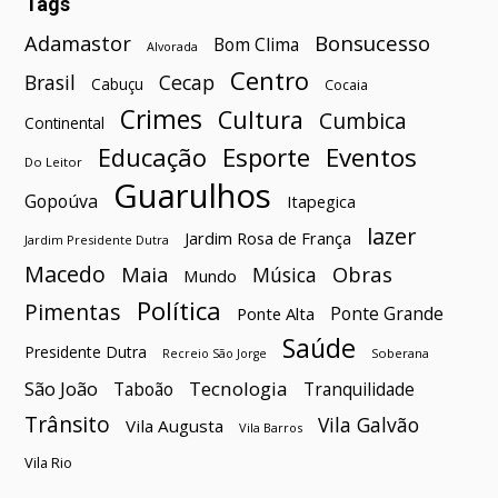
Tags
Bonsucesso
Adamastor
Bom Clima
Alvorada
Centro
Brasil
Cecap
Cabuçu
Cocaia
Crimes
Cultura
Cumbica
Continental
Esporte
Eventos
Educação
Do Leitor
Guarulhos
Gopoúva
Itapegica
lazer
Jardim Rosa de França
Jardim Presidente Dutra
Macedo
Maia
Obras
Música
Mundo
Política
Pimentas
Ponte Grande
Ponte Alta
Saúde
Presidente Dutra
Soberana
Recreio São Jorge
São João
Tecnologia
Taboão
Tranquilidade
Trânsito
Vila Galvão
Vila Augusta
Vila Barros
Vila Rio