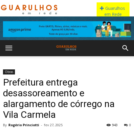
Obras
Prefeitura entrega
desassoreamento e
alargamento de córrego na
Vila Carmela
By
Rogério Princiotti
-
fev 27, 2025
943
0