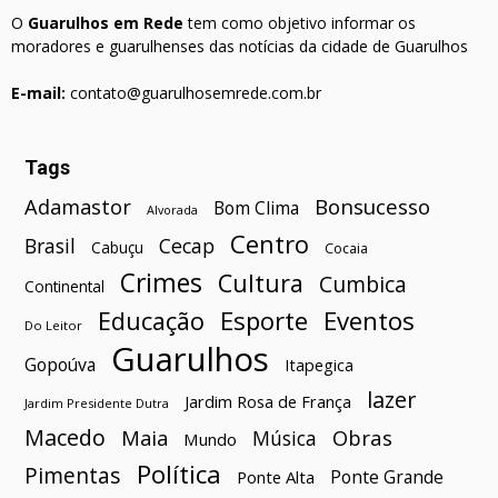
O
Guarulhos em Rede
tem como objetivo informar os
moradores e guarulhenses das notícias da cidade de Guarulhos
E-mail:
contato@guarulhosemrede.com.br
Tags
Bonsucesso
Adamastor
Bom Clima
Alvorada
Centro
Brasil
Cecap
Cabuçu
Cocaia
Crimes
Cultura
Cumbica
Continental
Esporte
Eventos
Educação
Do Leitor
Guarulhos
Gopoúva
Itapegica
lazer
Jardim Rosa de França
Jardim Presidente Dutra
Macedo
Maia
Obras
Música
Mundo
Política
Pimentas
Ponte Grande
Ponte Alta