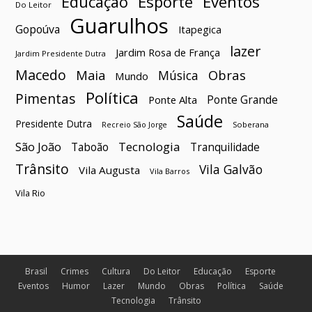
Esporte
Eventos
Educação
Do Leitor
Guarulhos
Gopoúva
Itapegica
lazer
Jardim Rosa de França
Jardim Presidente Dutra
Macedo
Maia
Obras
Música
Mundo
Política
Pimentas
Ponte Grande
Ponte Alta
Saúde
Presidente Dutra
Soberana
Recreio São Jorge
São João
Tecnologia
Taboão
Tranquilidade
Trânsito
Vila Galvão
Vila Augusta
Vila Barros
Vila Rio
Brasil
Crimes
Cultura
Do Leitor
Educação
Esporte
Eventos
Humor
Lazer
Mundo
Obras
Política
Saúde
Tecnologia
Trânsito