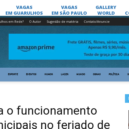
ulhos em Rede?
O Autor
Sugestão de matéria
Contato/Anuncie
ESPORTE
EVENTOS
HUMOR
LAZER
MUNDO
OBRAS
POLÍTICA
S
ga o funcionamento
icipais no feriado de