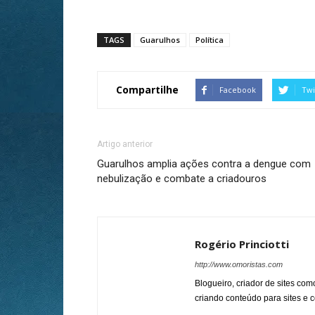
TAGS
Guarulhos
Política
Compartilhe
Facebook
Twi
Artigo anterior
Guarulhos amplia ações contra a dengue com
nebulização e combate a criadouros
Rogério Princiotti
http://www.omoristas.com
Blogueiro, criador de sites co
criando conteúdo para sites e