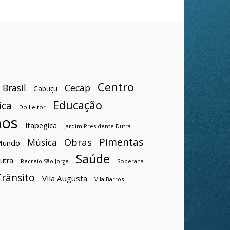
Centro
Brasil
Cecap
Cabuçu
Educação
ica
Do Leitor
hos
Itapegica
Jardim Presidente Dutra
Pimentas
Obras
Música
Mundo
Saúde
utra
Soberana
Recreio São Jorge
Trânsito
Vila Augusta
Vila Barros