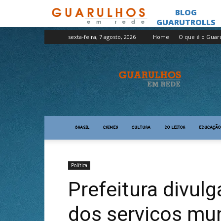
sexta-feira, 7 agosto, 2026
Home
O que é o Guar
Guarulhos
em
Rede
BRASIL
CRIMES
CULTURA
DO LEITOR
EDUCAÇÃO
Política
Prefeitura divul
dos serviços mun