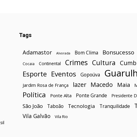
Tags
Bonsucesso
Adamastor
Bom Clima
Alvorada
Crimes
Cultura
Cumb
Continental
Cocaia
Guarul
Esporte
Eventos
Gopoúva
lazer
Macedo
Maia
Jardim Rosa de França
Política
Ponte Grande
Ponte Alta
Presidente D
São João
Tecnologia
Taboão
Tranquilidade
Vila Galvão
Vila Rio
il