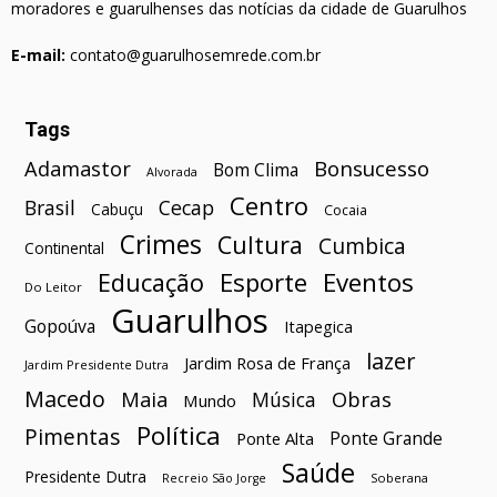
moradores e guarulhenses das notícias da cidade de Guarulhos
E-mail:
contato@guarulhosemrede.com.br
Tags
Bonsucesso
Adamastor
Bom Clima
Alvorada
Centro
Brasil
Cecap
Cabuçu
Cocaia
Crimes
Cultura
Cumbica
Continental
Esporte
Eventos
Educação
Do Leitor
Guarulhos
Gopoúva
Itapegica
lazer
Jardim Rosa de França
Jardim Presidente Dutra
Macedo
Maia
Obras
Música
Mundo
Política
Pimentas
Ponte Grande
Ponte Alta
Saúde
Presidente Dutra
Soberana
Recreio São Jorge