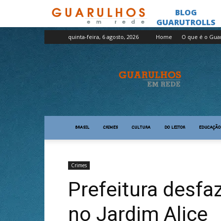
quinta-feira, 6 agosto, 2026
Home
O que é o Gua
Guarulhos
em
Rede
BRASIL
CRIMES
CULTURA
DO LEITOR
EDUCAÇÃO
Crimes
Prefeitura desfa
no Jardim Alice