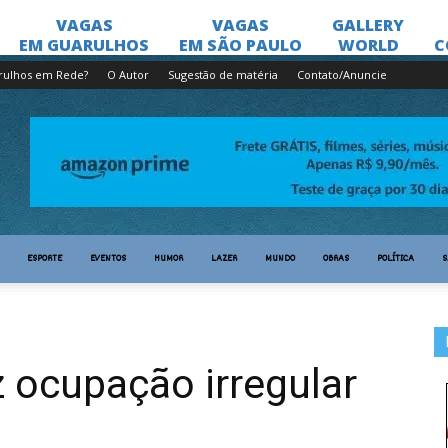
rulhos em Rede?
O Autor
Sugestão de matéria
Contato/Anuncie
ESPORTE
EVENTOS
HUMOR
LAZER
MUNDO
OBRAS
POLÍTICA
S
z ocupação irregular