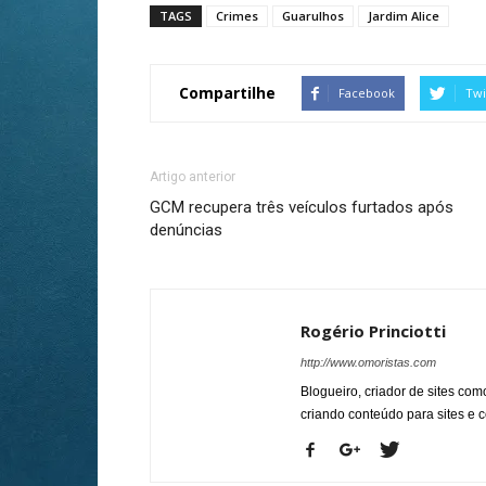
TAGS
Crimes
Guarulhos
Jardim Alice
Compartilhe
Facebook
Twi
Artigo anterior
GCM recupera três veículos furtados após
denúncias
Rogério Princiotti
http://www.omoristas.com
Blogueiro, criador de sites co
criando conteúdo para sites e