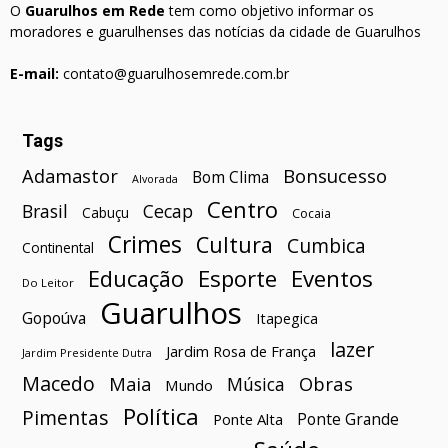
O
Guarulhos em Rede
tem como objetivo informar os
moradores e guarulhenses das notícias da cidade de Guarulhos
E-mail:
contato@guarulhosemrede.com.br
Tags
Bonsucesso
Adamastor
Bom Clima
Alvorada
Centro
Brasil
Cecap
Cabuçu
Cocaia
Crimes
Cultura
Cumbica
Continental
Esporte
Eventos
Educação
Do Leitor
Guarulhos
Gopoúva
Itapegica
lazer
Jardim Rosa de França
Jardim Presidente Dutra
Macedo
Maia
Obras
Música
Mundo
Política
Pimentas
Ponte Grande
Ponte Alta