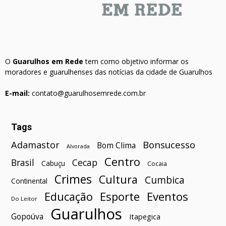
O
Guarulhos em Rede
tem como objetivo informar os
moradores e guarulhenses das notícias da cidade de Guarulhos
E-mail:
contato@guarulhosemrede.com.br
Tags
Bonsucesso
Adamastor
Bom Clima
Alvorada
Centro
Brasil
Cecap
Cabuçu
Cocaia
Crimes
Cultura
Cumbica
Continental
Esporte
Eventos
Educação
Do Leitor
Guarulhos
Gopoúva
Itapegica