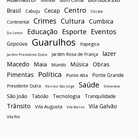
Bom Clima
Alvorada
Centro
Brasil
Cecap
Cabuçu
Cocaia
Crimes
Cultura
Cumbica
Continental
Esporte
Eventos
Educação
Do Leitor
Guarulhos
Gopoúva
Itapegica
lazer
Jardim Rosa de França
Jardim Presidente Dutra
Macedo
Maia
Obras
Música
Mundo
Política
Pimentas
Ponte Grande
Ponte Alta
Saúde
Presidente Dutra
Soberana
Recreio São Jorge
São João
Tecnologia
Taboão
Tranquilidade
Trânsito
Vila Galvão
Vila Augusta
Vila Barros
Vila Rio