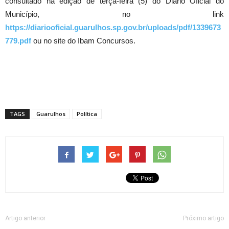
consultado na edição de terça-feira (5) do Diário Oficial do
Município, no link
https://diariooficial.guarulhos.sp.gov.br/uploads/pdf/1339673
779.pdf
ou no site do Ibam Concursos.
TAGS
Guarulhos
Política
Artigo anterior
Próximo artigo