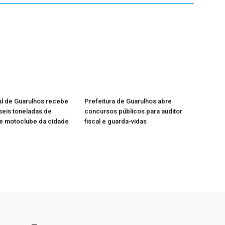
al de Guarulhos recebe
Prefeitura de Guarulhos abre
eis toneladas de
concursos públicos para auditor
de motoclube da cidade
fiscal e guarda-vidas