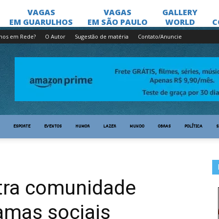
lhos em Rede?
O Autor
Sugestão de matéria
Contato/Anuncie
ESPORTE
EVENTOS
HUMOR
LAZER
MUNDO
OBRAS
POLÍTICA
S
stra comunidade
amas sociais