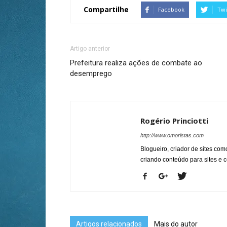
Compartilhe
Facebook
Twi
Artigo anterior
Prefeitura realiza ações de combate ao
desemprego
Rogério Princiotti
http://www.omoristas.com
Blogueiro, criador de sites co
criando conteúdo para sites e
Artigos relacionados
Mais do autor