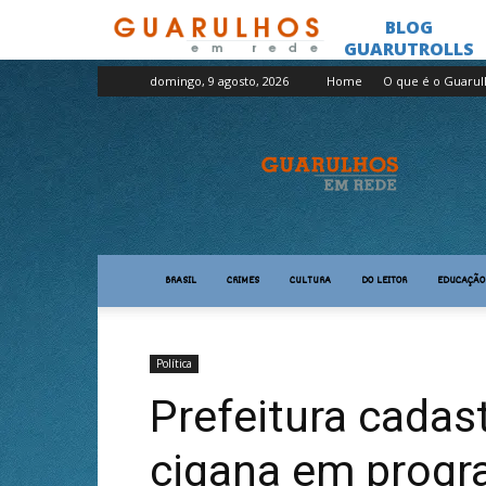
domingo, 9 agosto, 2026
Home
O que é o Guaru
Guarulhos
em
Rede
BRASIL
CRIMES
CULTURA
DO LEITOR
EDUCAÇÃO
Política
Prefeitura cada
cigana em progr