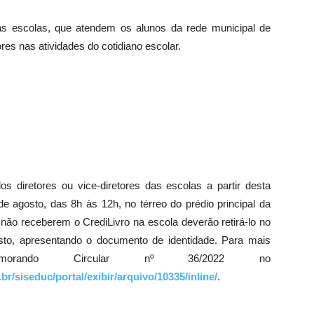
nas escolas, que atendem os alunos da rede municipal de
res nas atividades do cotidiano escolar.
los diretores ou vice-diretores das escolas a partir desta
de agosto, das 8h às 12h, no térreo do prédio principal da
não receberem o CrediLivro na escola deverão retirá-lo no
osto, apresentando o documento de identidade. Para mais
morando Circular nº 36/2022 no
r/siseduc/portal/exibir/arquivo/10335/inline/
.