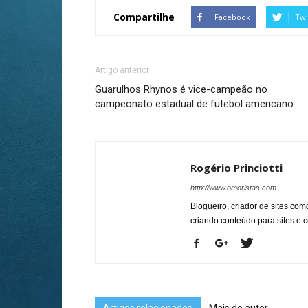
Compartilhe
Facebook
Twi
Artigo anterior
Guarulhos Rhynos é vice-campeão no
campeonato estadual de futebol americano
Rogério Princiotti
http://www.omoristas.com
Blogueiro, criador de sites co
criando conteúdo para sites e
Artigos relacionados
Mais do autor