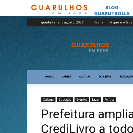
quinta-feira, 6 agosto, 2026
Home
O que é o Gua
Guarulhos
em
Rede
BRASIL
CRIMES
CULTURA
DO LEITOR
EDUCAÇÃO
Cultura
Educação
Eventos
Lazer
Política
Prefeitura ampli
CrediLivro a todo