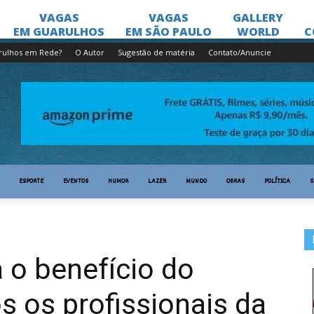
rulhos em Rede?
O Autor
Sugestão de matéria
Contato/Anuncie
ESPORTE
EVENTOS
HUMOR
LAZER
MUNDO
OBRAS
POLÍTICA
S
a o benefício do
s os profissionais da