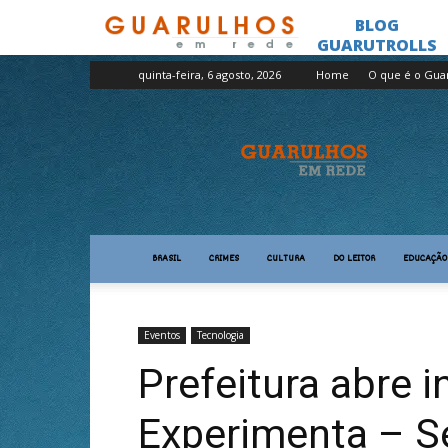
quinta-feira, 6 agosto, 2026
Home
O que é o Gua
Guarulhos
em
Rede
BRASIL
CRIMES
CULTURA
DO LEITOR
EDUCAÇÃO
Eventos
Tecnologia
Prefeitura abre i
Experimenta – S