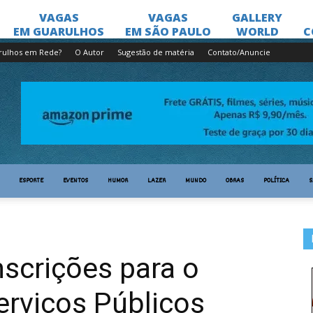
rulhos em Rede?
O Autor
Sugestão de matéria
Contato/Anuncie
ESPORTE
EVENTOS
HUMOR
LAZER
MUNDO
OBRAS
POLÍTICA
S
nscrições para o
erviços Públicos