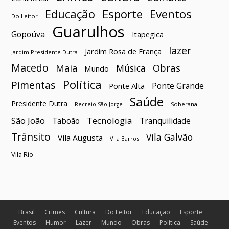
Esporte
Eventos
Educação
Do Leitor
Guarulhos
Gopoúva
Itapegica
lazer
Jardim Rosa de França
Jardim Presidente Dutra
Macedo
Maia
Obras
Música
Mundo
Política
Pimentas
Ponte Grande
Ponte Alta
Saúde
Presidente Dutra
Soberana
Recreio São Jorge
São João
Tecnologia
Taboão
Tranquilidade
Trânsito
Vila Galvão
Vila Augusta
Vila Barros
Vila Rio
Brasil
Crimes
Cultura
Do Leitor
Educação
Esporte
Eventos
Humor
Lazer
Mundo
Obras
Política
Saúde