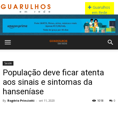
Saúde
População deve ficar atenta
aos sinais e sintomas da
hanseníase
By
Rogério Princiotti
-
set 11, 2020
1018
0