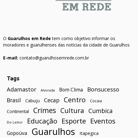
O
Guarulhos em Rede
tem como objetivo informar os
moradores e guarulhenses das notícias da cidade de Guarulhos
E-mail:
contato@guarulhosemrede.com.br
Tags
Bonsucesso
Adamastor
Bom Clima
Alvorada
Centro
Brasil
Cecap
Cabuçu
Cocaia
Crimes
Cultura
Cumbica
Continental
Esporte
Eventos
Educação
Do Leitor
Guarulhos
Gopoúva
Itapegica