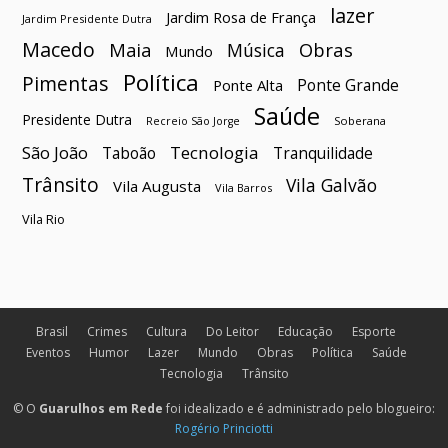
lazer
Jardim Rosa de França
Jardim Presidente Dutra
Macedo
Maia
Obras
Música
Mundo
Política
Pimentas
Ponte Grande
Ponte Alta
Saúde
Presidente Dutra
Soberana
Recreio São Jorge
São João
Tecnologia
Taboão
Tranquilidade
Trânsito
Vila Galvão
Vila Augusta
Vila Barros
Vila Rio
Brasil
Crimes
Cultura
Do Leitor
Educação
Esporte
Eventos
Humor
Lazer
Mundo
Obras
Política
Saúde
Tecnologia
Trânsito
© O
Guarulhos em Rede
foi idealizado e é administrado pelo blogueiro:
Rogério Princiotti