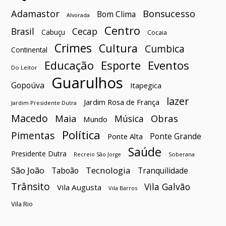
Bonsucesso
Adamastor
Bom Clima
Alvorada
Centro
Brasil
Cecap
Cabuçu
Cocaia
Crimes
Cultura
Cumbica
Continental
Esporte
Eventos
Educação
Do Leitor
Guarulhos
Gopoúva
Itapegica
lazer
Jardim Rosa de França
Jardim Presidente Dutra
Macedo
Maia
Obras
Música
Mundo
Política
Pimentas
Ponte Grande
Ponte Alta
Saúde
Presidente Dutra
Soberana
Recreio São Jorge
São João
Tecnologia
Taboão
Tranquilidade
Trânsito
Vila Galvão
Vila Augusta
Vila Barros
Vila Rio