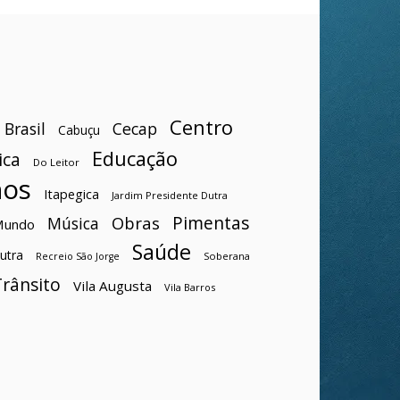
Centro
Brasil
Cecap
Cabuçu
Educação
ica
Do Leitor
hos
Itapegica
Jardim Presidente Dutra
Pimentas
Obras
Música
Mundo
Saúde
utra
Soberana
Recreio São Jorge
Trânsito
Vila Augusta
Vila Barros