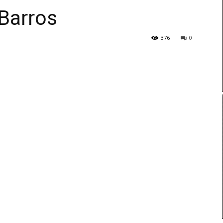
 Barros
376
0