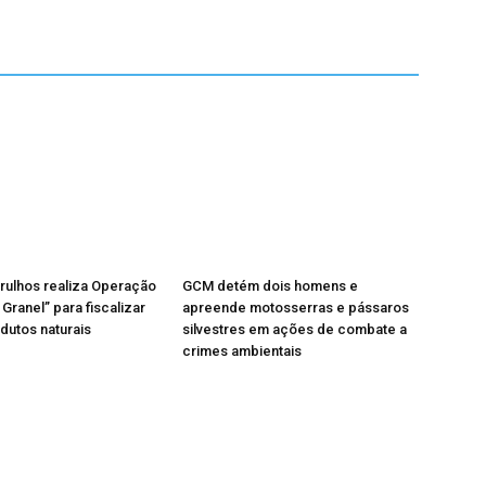
rulhos realiza Operação
GCM detém dois homens e
Granel” para fiscalizar
apreende motosserras e pássaros
odutos naturais
silvestres em ações de combate a
crimes ambientais