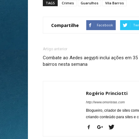
TAGS
Crimes
Guarulhos
Vila Barros
Compartilhe
Facebook
Twi
Artigo anterior
Combate ao Aedes aegypti inclui ações em 35
bairros nesta semana
Rogério Princiotti
http://www.omoristas.com
Blogueiro, criador de sites co
criando conteúdo para sites e