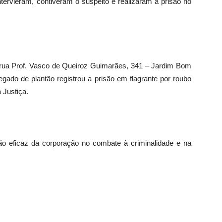
tervieram, contiveram o suspeito e realizaram a prisão no
l (rua Prof. Vasco de Queiroz Guimarães, 341 – Jardim Bom
gado de plantão registrou a prisão em flagrante por roubo
 Justiça.
o eficaz da corporação no combate à criminalidade e na