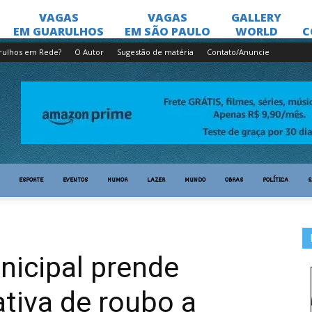
rulhos em Rede?
O Autor
Sugestão de matéria
Contato/Anuncie
ESPORTE
EVENTOS
HUMOR
LAZER
MUNDO
OBRAS
POLÍTICA
S
nicipal prende
tiva de roubo a