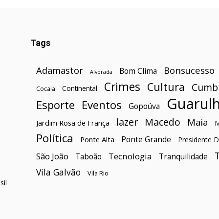
Tags
Bonsucesso
Adamastor
Bom Clima
Alvorada
Crimes
Cultura
Cumb
Continental
Cocaia
Guarul
Esporte
Eventos
Gopoúva
lazer
Macedo
Maia
Jardim Rosa de França
Política
Ponte Grande
Ponte Alta
Presidente D
São João
Tecnologia
Taboão
Tranquilidade
Vila Galvão
Vila Rio
il