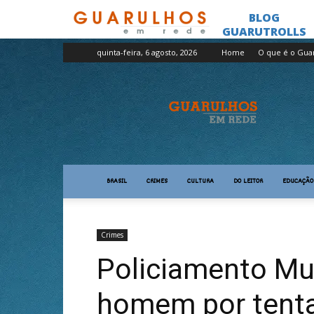
quinta-feira, 6 agosto, 2026
Home
O que é o Gua
Guarulhos
em
Rede
BRASIL
CRIMES
CULTURA
DO LEITOR
EDUCAÇÃO
Crimes
Policiamento Mu
homem por tenta