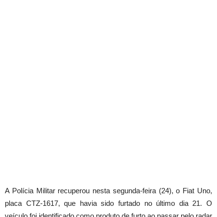
A Polícia Militar recuperou nesta segunda-feira (24), o Fiat Uno,
placa CTZ-1617, que havia sido furtado no último dia 21. O
veículo foi identificado como produto de furto ao passar pelo radar