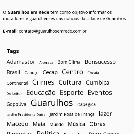
O
Guarulhos em Rede
tem como objetivo informar os
moradores e guarulhenses das notícias da cidade de Guarulhos
E-mail:
contato@guarulhosemrede.com.br
Tags
Bonsucesso
Adamastor
Bom Clima
Alvorada
Centro
Brasil
Cecap
Cabuçu
Cocaia
Crimes
Cultura
Cumbica
Continental
Esporte
Eventos
Educação
Do Leitor
Guarulhos
Gopoúva
Itapegica
lazer
Jardim Rosa de França
Jardim Presidente Dutra
Macedo
Maia
Obras
Música
Mundo
Política
Pimentas