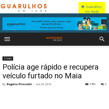
Crimes
Polícia age rápido e recupera
veículo furtado no Maia
By
Rogério Princiotti
-
out 26, 2016
1791
0