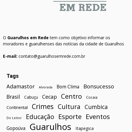
O
Guarulhos em Rede
tem como objetivo informar os
moradores e guarulhenses das notícias da cidade de Guarulhos
E-mail:
contato@guarulhosemrede.com.br
Tags
Bonsucesso
Adamastor
Bom Clima
Alvorada
Centro
Brasil
Cecap
Cabuçu
Cocaia
Crimes
Cultura
Cumbica
Continental
Esporte
Eventos
Educação
Do Leitor
Guarulhos
Gopoúva
Itapegica