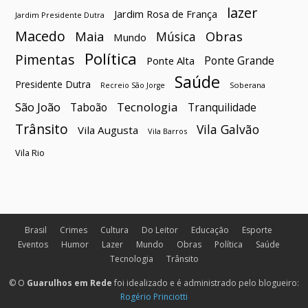
lazer
Jardim Rosa de França
Jardim Presidente Dutra
Macedo
Maia
Obras
Música
Mundo
Política
Pimentas
Ponte Grande
Ponte Alta
Saúde
Presidente Dutra
Soberana
Recreio São Jorge
São João
Tecnologia
Taboão
Tranquilidade
Trânsito
Vila Galvão
Vila Augusta
Vila Barros
Vila Rio
Brasil
Crimes
Cultura
Do Leitor
Educação
Esporte
Eventos
Humor
Lazer
Mundo
Obras
Política
Saúde
Tecnologia
Trânsito
© O
Guarulhos em Rede
foi idealizado e é administrado pelo blogueiro:
Rogério Princiotti