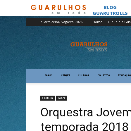
quarta-feira, 5 agosto, 2026
Home
O que é o Gua
Guarulhos
em
Rede
BRASIL
CRIMES
CULTURA
DO LEITOR
EDUCAÇÃO
Cultura
Lazer
Orquestra Jovem
temporada 2018