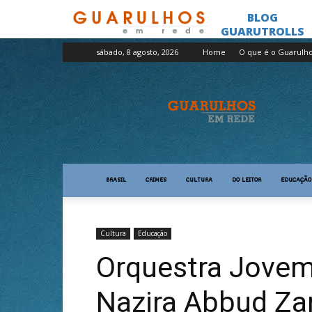
sábado, 8 agosto, 2026
Home
O que é o Guarulh
Guarulhos
em
Rede
BRASIL
CRIMES
CULTURA
DO LEITOR
EDUCAÇÃO
Cultura
Educação
Orquestra Jovem
Nazira Abbud Zan