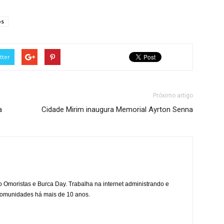
os
tter
Próximo artigo
a
Cidade Mirim inaugura Memorial Ayrton Senna
mo Omoristas e Burca Day. Trabalha na internet administrando e
 comunidades há mais de 10 anos.