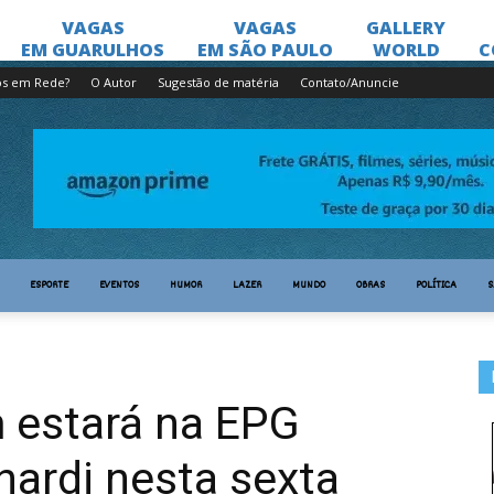
os em Rede?
O Autor
Sugestão de matéria
Contato/Anuncie
ESPORTE
EVENTOS
HUMOR
LAZER
MUNDO
OBRAS
POLÍTICA
S
 estará na EPG
ardi nesta sexta