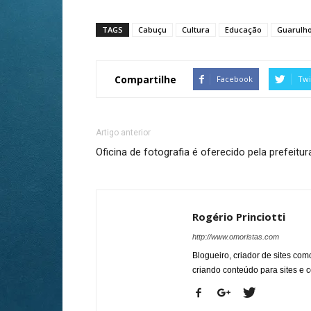
TAGS
Cabuçu
Cultura
Educação
Guarulh
Compartilhe
Facebook
Twi
Artigo anterior
Oficina de fotografia é oferecido pela prefeitur
Rogério Princiotti
http://www.omoristas.com
Blogueiro, criador de sites co
criando conteúdo para sites e