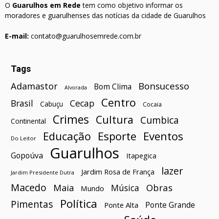
O
Guarulhos em Rede
tem como objetivo informar os
moradores e guarulhenses das notícias da cidade de Guarulhos
E-mail:
contato@guarulhosemrede.com.br
Tags
Bonsucesso
Adamastor
Bom Clima
Alvorada
Centro
Brasil
Cecap
Cabuçu
Cocaia
Crimes
Cultura
Cumbica
Continental
Esporte
Eventos
Educação
Do Leitor
Guarulhos
Gopoúva
Itapegica
lazer
Jardim Rosa de França
Jardim Presidente Dutra
Macedo
Maia
Obras
Música
Mundo
Política
Pimentas
Ponte Grande
Ponte Alta