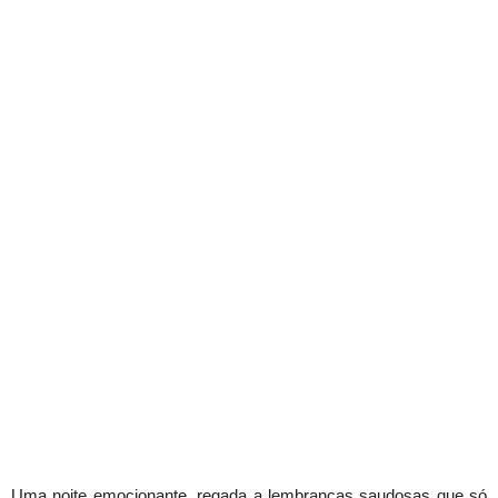
Uma noite emocionante, regada a lembranças saudosas que só