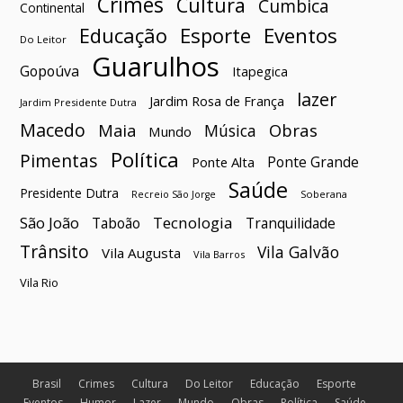
Crimes
Cultura
Cumbica
Continental
Esporte
Eventos
Educação
Do Leitor
Guarulhos
Gopoúva
Itapegica
lazer
Jardim Rosa de França
Jardim Presidente Dutra
Macedo
Maia
Obras
Música
Mundo
Política
Pimentas
Ponte Grande
Ponte Alta
Saúde
Presidente Dutra
Soberana
Recreio São Jorge
São João
Tecnologia
Taboão
Tranquilidade
Trânsito
Vila Galvão
Vila Augusta
Vila Barros
Vila Rio
Brasil
Crimes
Cultura
Do Leitor
Educação
Esporte
Eventos
Humor
Lazer
Mundo
Obras
Política
Saúde