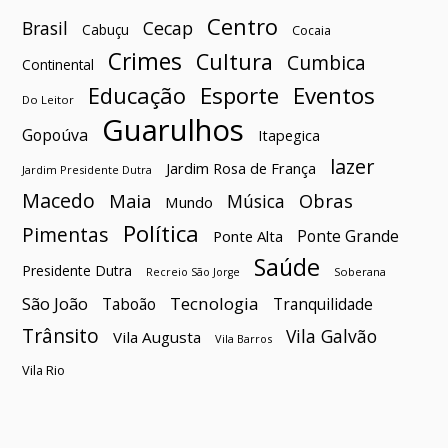
Centro
Brasil
Cecap
Cabuçu
Cocaia
Crimes
Cultura
Cumbica
Continental
Esporte
Eventos
Educação
Do Leitor
Guarulhos
Gopoúva
Itapegica
lazer
Jardim Rosa de França
Jardim Presidente Dutra
Macedo
Maia
Obras
Música
Mundo
Política
Pimentas
Ponte Grande
Ponte Alta
Saúde
Presidente Dutra
Soberana
Recreio São Jorge
São João
Tecnologia
Taboão
Tranquilidade
Trânsito
Vila Galvão
Vila Augusta
Vila Barros
Vila Rio