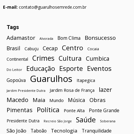
E-mail:
contato@guarulhosemrede.com.br
Tags
Bonsucesso
Adamastor
Bom Clima
Alvorada
Centro
Brasil
Cecap
Cabuçu
Cocaia
Crimes
Cultura
Cumbica
Continental
Esporte
Eventos
Educação
Do Leitor
Guarulhos
Gopoúva
Itapegica
lazer
Jardim Rosa de França
Jardim Presidente Dutra
Macedo
Maia
Obras
Música
Mundo
Política
Pimentas
Ponte Grande
Ponte Alta
Saúde
Presidente Dutra
Soberana
Recreio São Jorge
São João
Tecnologia
Taboão
Tranquilidade