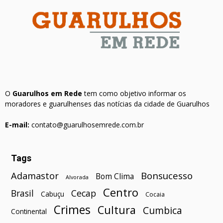
O
Guarulhos em Rede
tem como objetivo informar os
moradores e guarulhenses das notícias da cidade de Guarulhos
E-mail:
contato@guarulhosemrede.com.br
Tags
Bonsucesso
Adamastor
Bom Clima
Alvorada
Centro
Brasil
Cecap
Cabuçu
Cocaia
Crimes
Cultura
Cumbica
Continental