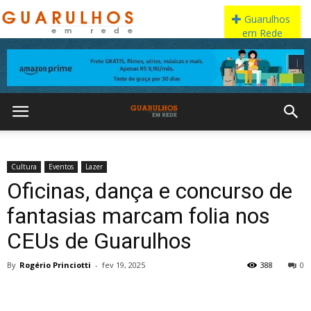
Cultura
Eventos
Lazer
Oficinas, dança e concurso de
fantasias marcam folia nos
CEUs de Guarulhos
By
Rogério Princiotti
-
fev 19, 2025
388
0