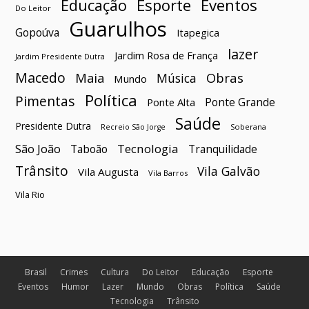
Esporte
Eventos
Educação
Do Leitor
Guarulhos
Gopoúva
Itapegica
lazer
Jardim Rosa de França
Jardim Presidente Dutra
Macedo
Maia
Obras
Música
Mundo
Política
Pimentas
Ponte Grande
Ponte Alta
Saúde
Presidente Dutra
Soberana
Recreio São Jorge
São João
Tecnologia
Taboão
Tranquilidade
Trânsito
Vila Galvão
Vila Augusta
Vila Barros
Vila Rio
Brasil
Crimes
Cultura
Do Leitor
Educação
Esporte
Eventos
Humor
Lazer
Mundo
Obras
Política
Saúde
Tecnologia
Trânsito