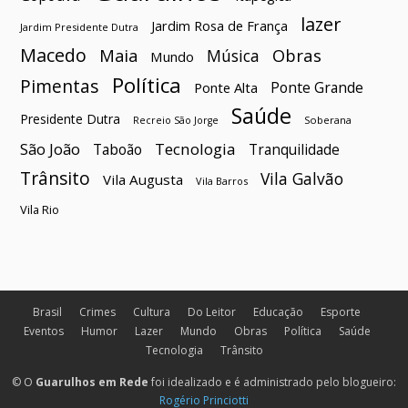
lazer
Jardim Rosa de França
Jardim Presidente Dutra
Macedo
Maia
Obras
Música
Mundo
Política
Pimentas
Ponte Grande
Ponte Alta
Saúde
Presidente Dutra
Soberana
Recreio São Jorge
São João
Tecnologia
Taboão
Tranquilidade
Trânsito
Vila Galvão
Vila Augusta
Vila Barros
Vila Rio
Brasil
Crimes
Cultura
Do Leitor
Educação
Esporte
Eventos
Humor
Lazer
Mundo
Obras
Política
Saúde
Tecnologia
Trânsito
© O
Guarulhos em Rede
foi idealizado e é administrado pelo blogueiro:
Rogério Princiotti