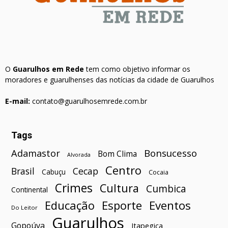
O
Guarulhos em Rede
tem como objetivo informar os
moradores e guarulhenses das notícias da cidade de Guarulhos
E-mail:
contato@guarulhosemrede.com.br
Tags
Bonsucesso
Adamastor
Bom Clima
Alvorada
Centro
Brasil
Cecap
Cabuçu
Cocaia
Crimes
Cultura
Cumbica
Continental
Esporte
Eventos
Educação
Do Leitor
Guarulhos
Gopoúva
Itapegica