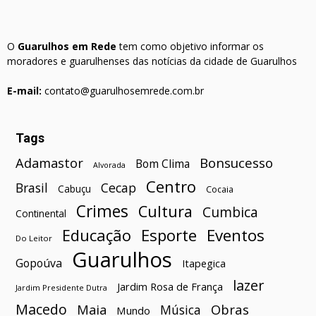
O
Guarulhos em Rede
tem como objetivo informar os
moradores e guarulhenses das notícias da cidade de Guarulhos
E-mail:
contato@guarulhosemrede.com.br
Tags
Bonsucesso
Adamastor
Bom Clima
Alvorada
Centro
Brasil
Cecap
Cabuçu
Cocaia
Crimes
Cultura
Cumbica
Continental
Esporte
Eventos
Educação
Do Leitor
Guarulhos
Gopoúva
Itapegica
lazer
Jardim Rosa de França
Jardim Presidente Dutra
Macedo
Maia
Obras
Música
Mundo