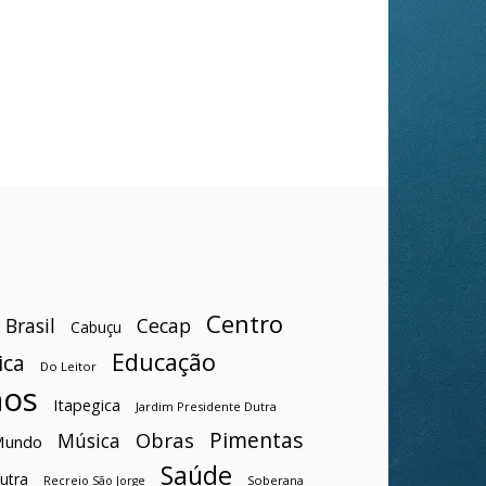
Centro
Brasil
Cecap
Cabuçu
Educação
ica
Do Leitor
hos
Itapegica
Jardim Presidente Dutra
Pimentas
Obras
Música
Mundo
Saúde
utra
Soberana
Recreio São Jorge