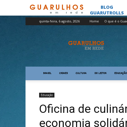
quinta-feira, 6 agosto, 2026
Home
O que é o Gua
Guarulhos
em
Rede
BRASIL
CRIMES
CULTURA
DO LEITOR
EDUCAÇÃO
Educação
Oficina de culiná
economia solidár