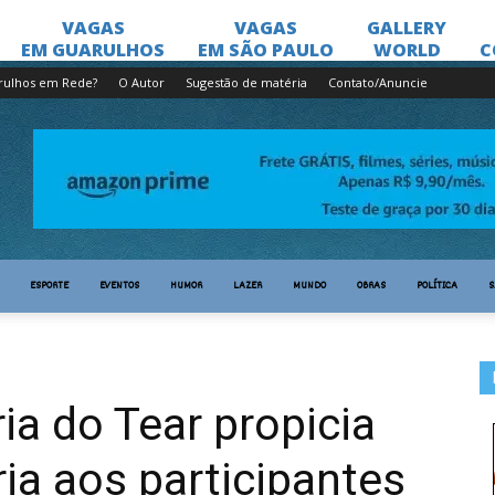
rulhos em Rede?
O Autor
Sugestão de matéria
Contato/Anuncie
ESPORTE
EVENTOS
HUMOR
LAZER
MUNDO
OBRAS
POLÍTICA
S
ria do Tear propicia
ia aos participantes