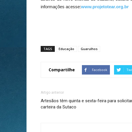
informações acesse:
www.projetotear.org.br
TAGS
Educação
Guarulhos
Compartilhe
Facebook
Twi
Artigo anterior
Artesãos têm quinta e sexta-feira para solicita
carteira da Sutaco