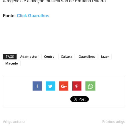
A regência e a direção musical são de Emiliano Patarra.
Fonte:
Click Guarulhos
TAGS
Adamastor
Centro
Cultura
Guarulhos
lazer
Macedo
Artigo anterior
Próximo artigo