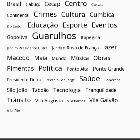
Centro
Brasil
Cecap
Cabuçu
Cocaia
Crimes
Cultura
Cumbica
Continental
Esporte
Eventos
Educação
Do Leitor
Guarulhos
Gopoúva
Itapegica
lazer
Jardim Rosa de França
Jardim Presidente Dutra
Macedo
Maia
Obras
Música
Mundo
Política
Pimentas
Ponte Grande
Ponte Alta
Saúde
Presidente Dutra
Soberana
Recreio São Jorge
São João
Tecnologia
Taboão
Tranquilidade
Trânsito
Vila Galvão
Vila Augusta
Vila Barros
Vila Rio