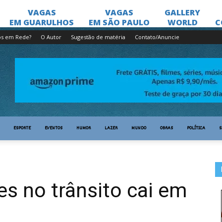
os em Rede?
O Autor
Sugestão de matéria
Contato/Anuncie
ESPORTE
EVENTOS
HUMOR
LAZER
MUNDO
OBRAS
POLÍTICA
S
s no trânsito cai em