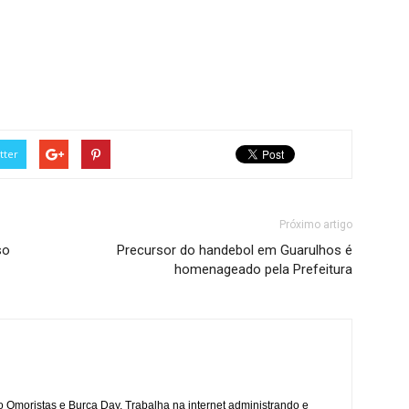
tter
Próximo artigo
so
Precursor do handebol em Guarulhos é
homenageado pela Prefeitura
mo Omoristas e Burca Day. Trabalha na internet administrando e