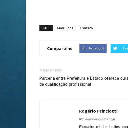
TAGS
Guarulhos
Trânsito
Compartilhe
Facebook
Twi
Artigo anterior
Parceria entre Prefeitura e Estado oferece cur
de qualificação profissional
Rogério Princiotti
http://www.omoristas.com
Blogueiro, criador de sites co