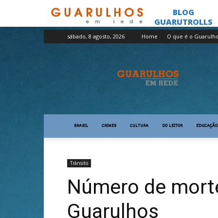
sábado, 8 agosto, 2026
Home
O que é o Guarulh
Guarulhos
em
Rede
BRASIL
CRIMES
CULTURA
DO LEITOR
EDUCAÇÃO
Trânsito
Número de morte
Guarulhos