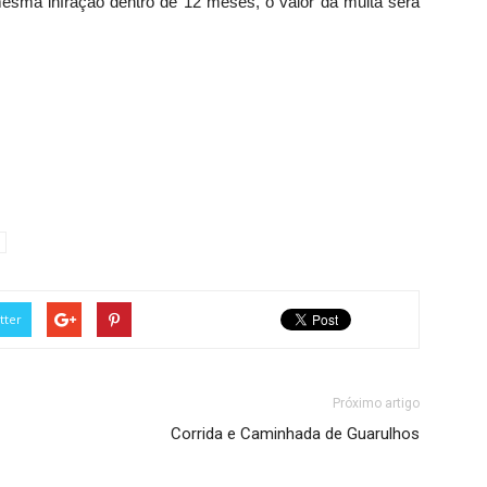
esma infração dentro de 12 meses, o valor da multa será
tter
Próximo artigo
Corrida e Caminhada de Guarulhos