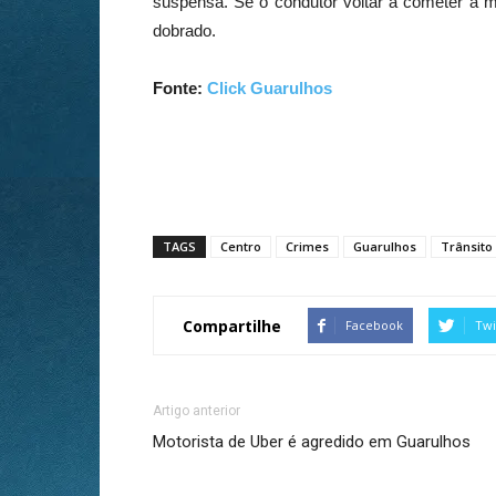
suspensa. Se o condutor voltar a cometer a m
dobrado.
Fonte:
Click Guarulhos
TAGS
Centro
Crimes
Guarulhos
Trânsito
Compartilhe
Facebook
Twi
Artigo anterior
Motorista de Uber é agredido em Guarulhos