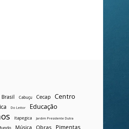
Centro
Brasil
Cecap
Cabuçu
Educação
ica
Do Leitor
hos
Itapegica
Jardim Presidente Dutra
Pimentas
Obras
Música
Mundo