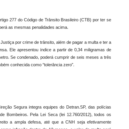
tigo 277 do Código de Trânsito Brasileiro (CTB) por ter se
eceberá as mesmas penalidades acima.
ustiça por crime de trânsito, além de pagar a multa e ter a
nsa. Ele apresentou índice a partir de 0,34 miligramas de
ilômetro. Se condenado, poderá cumprir de seis meses a três
mbém conhecida como “tolerância zero”.
eção Segura integra equipes do Detran.SP, das polícias
po de Bombeiros. Pela Lei Seca (lei 12.760/2012), todos os
ireito a ampla defesa, até que a CNH seja efetivamente