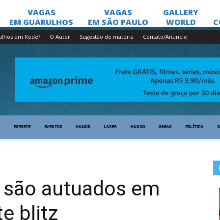
ulhos em Rede?
O Autor
Sugestão de matéria
Contato/Anuncie
ESPORTE
EVENTOS
HUMOR
LAZER
MUNDO
OBRAS
POLÍTICA
S
 são autuados em
e blitz