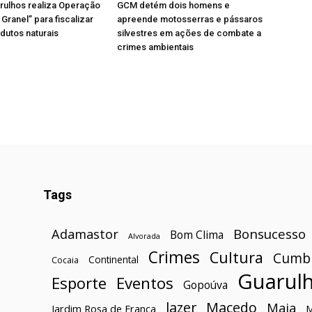
rulhos realiza Operação
GCM detém dois homens e
Granel” para fiscalizar
apreende motosserras e pássaros
odutos naturais
silvestres em ações de combate a
crimes ambientais
Tags
Bonsucesso
Adamastor
Bom Clima
Alvorada
Crimes
Cultura
Cumb
Continental
Cocaia
Guarul
Esporte
Eventos
Gopoúva
lazer
Macedo
Maia
Jardim Rosa de França