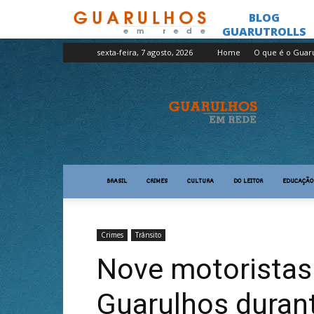
sexta-feira, 7 agosto, 2026
Home
O que é o Guar
Guarulhos
em
Rede
BRASIL
CRIMES
CULTURA
DO LEITOR
EDUCAÇÃO
Crimes
Trânsito
Nove motoristas
Guarulhos durant