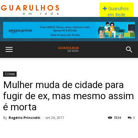
Crimes
Mulher muda de cidade para
fugir de ex, mas mesmo assim
é morta
By
Rogério Princiotti
-
set 26, 2017
1834
0