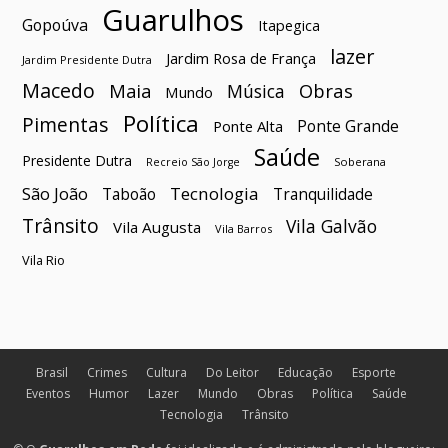
Guarulhos
Gopoúva
Itapegica
lazer
Jardim Rosa de França
Jardim Presidente Dutra
Macedo
Maia
Obras
Música
Mundo
Política
Pimentas
Ponte Grande
Ponte Alta
Saúde
Presidente Dutra
Soberana
Recreio São Jorge
São João
Tecnologia
Taboão
Tranquilidade
Trânsito
Vila Galvão
Vila Augusta
Vila Barros
Vila Rio
Brasil
Crimes
Cultura
Do Leitor
Educação
Esporte
Eventos
Humor
Lazer
Mundo
Obras
Política
Saúde
Tecnologia
Trânsito