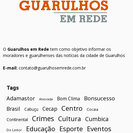
O
Guarulhos em Rede
tem como objetivo informar os
moradores e guarulhenses das notícias da cidade de Guarulhos
E-mail:
contato@guarulhosemrede.com.br
Tags
Bonsucesso
Adamastor
Bom Clima
Alvorada
Centro
Brasil
Cecap
Cabuçu
Cocaia
Crimes
Cultura
Cumbica
Continental
Esporte
Eventos
Educação
Do Leitor