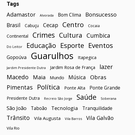
Tags
Bonsucesso
Adamastor
Bom Clima
Alvorada
Centro
Brasil
Cecap
Cabuçu
Cocaia
Crimes
Cultura
Cumbica
Continental
Esporte
Eventos
Educação
Do Leitor
Guarulhos
Gopoúva
Itapegica
lazer
Jardim Rosa de França
Jardim Presidente Dutra
Macedo
Maia
Obras
Música
Mundo
Política
Pimentas
Ponte Grande
Ponte Alta
Saúde
Presidente Dutra
Soberana
Recreio São Jorge
São João
Tecnologia
Taboão
Tranquilidade
Trânsito
Vila Galvão
Vila Augusta
Vila Barros
Vila Rio