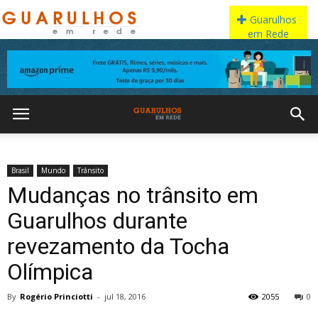
Brasil
Mundo
Trânsito
Mudanças no trânsito em
Guarulhos durante
revezamento da Tocha
Olímpica
By
Rogério Princiotti
-
jul 18, 2016
2055
0