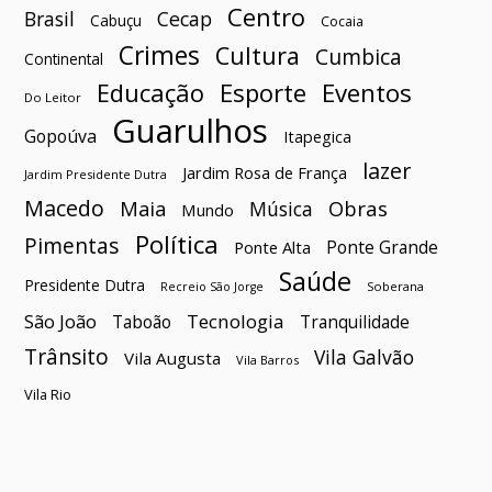
Centro
Brasil
Cecap
Cabuçu
Cocaia
Crimes
Cultura
Cumbica
Continental
Esporte
Eventos
Educação
Do Leitor
Guarulhos
Gopoúva
Itapegica
lazer
Jardim Rosa de França
Jardim Presidente Dutra
Macedo
Maia
Obras
Música
Mundo
Política
Pimentas
Ponte Grande
Ponte Alta
Saúde
Presidente Dutra
Soberana
Recreio São Jorge
São João
Tecnologia
Taboão
Tranquilidade
Trânsito
Vila Galvão
Vila Augusta
Vila Barros
Vila Rio