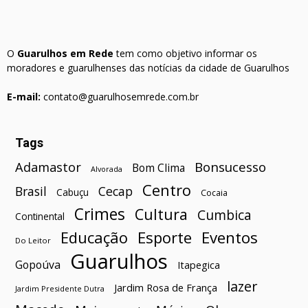
O
Guarulhos em Rede
tem como objetivo informar os
moradores e guarulhenses das notícias da cidade de Guarulhos
E-mail:
contato@guarulhosemrede.com.br
Tags
Bonsucesso
Adamastor
Bom Clima
Alvorada
Centro
Brasil
Cecap
Cabuçu
Cocaia
Crimes
Cultura
Cumbica
Continental
Esporte
Eventos
Educação
Do Leitor
Guarulhos
Gopoúva
Itapegica
lazer
Jardim Rosa de França
Jardim Presidente Dutra