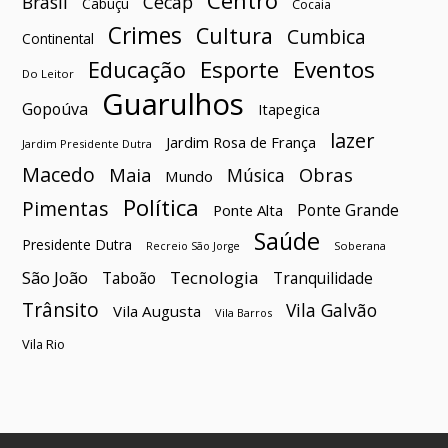
Brasil
Cecap
Cabuçu
Cocaia
Crimes
Cultura
Cumbica
Continental
Esporte
Eventos
Educação
Do Leitor
Guarulhos
Gopoúva
Itapegica
lazer
Jardim Rosa de França
Jardim Presidente Dutra
Macedo
Maia
Obras
Música
Mundo
Política
Pimentas
Ponte Grande
Ponte Alta
Saúde
Presidente Dutra
Soberana
Recreio São Jorge
São João
Tecnologia
Taboão
Tranquilidade
Trânsito
Vila Galvão
Vila Augusta
Vila Barros
Vila Rio