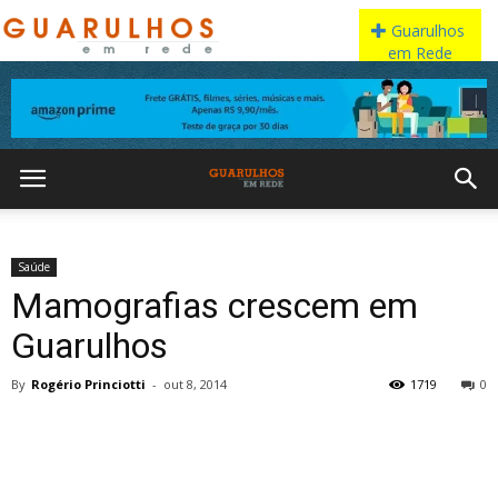
Saúde
Mamografias crescem em
Guarulhos
By
Rogério Princiotti
-
out 8, 2014
1719
0