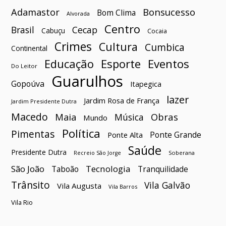
Bonsucesso
Adamastor
Bom Clima
Alvorada
Centro
Brasil
Cecap
Cabuçu
Cocaia
Crimes
Cultura
Cumbica
Continental
Esporte
Eventos
Educação
Do Leitor
Guarulhos
Gopoúva
Itapegica
lazer
Jardim Rosa de França
Jardim Presidente Dutra
Macedo
Maia
Obras
Música
Mundo
Política
Pimentas
Ponte Grande
Ponte Alta
Saúde
Presidente Dutra
Soberana
Recreio São Jorge
São João
Tecnologia
Taboão
Tranquilidade
Trânsito
Vila Galvão
Vila Augusta
Vila Barros
Vila Rio