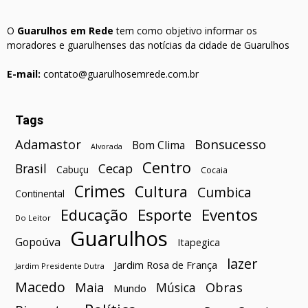
O
Guarulhos em Rede
tem como objetivo informar os
moradores e guarulhenses das notícias da cidade de Guarulhos
E-mail:
contato@guarulhosemrede.com.br
Tags
Bonsucesso
Adamastor
Bom Clima
Alvorada
Centro
Brasil
Cecap
Cabuçu
Cocaia
Crimes
Cultura
Cumbica
Continental
Esporte
Eventos
Educação
Do Leitor
Guarulhos
Gopoúva
Itapegica
lazer
Jardim Rosa de França
Jardim Presidente Dutra
Macedo
Maia
Obras
Música
Mundo