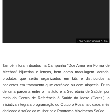
Foto: Sidnei barros / PMG
Também foram doados na Campanha “Doe Amor em Forma de
Mechas” bijuterias e lenços, bem como maquiagem lacrada,
produtos que serão organizados em kits e distribuídos a
pacientes em tratamento quimioterápico ou com alopecia. Fruto
de uma parceria entre o Instituto e a Secretaria de Saúde, por
meio do Centro de Referência à Saúde do Idoso (Ceresi), a
iniciativa integra a programação do Outubro Rosa na cidade, mês
Foto: Sidnei barros / PMG
dedicado à saúde da mulher pelo Programa Movimenta Saúde.