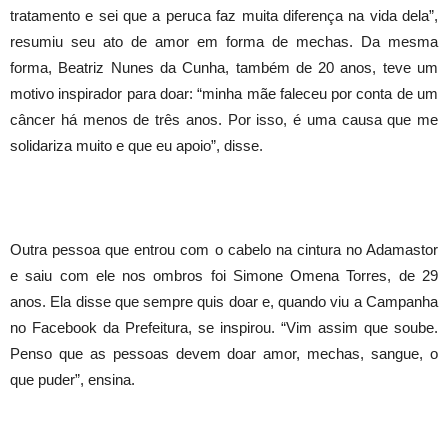
tratamento e sei que a peruca faz muita diferença na vida dela”,
resumiu seu ato de amor em forma de mechas. Da mesma
Foto: Sidnei barros / PMG
forma, Beatriz Nunes da Cunha, também de 20 anos, teve um
motivo inspirador para doar: “minha mãe faleceu por conta de um
câncer há menos de três anos. Por isso, é uma causa que me
solidariza muito e que eu apoio”, disse.
Outra pessoa que entrou com o cabelo na cintura no Adamastor
e saiu com ele nos ombros foi Simone Omena Torres, de 29
anos. Ela disse que sempre quis doar e, quando viu a Campanha
Foto: Sidnei barros / PMG
no Facebook da Prefeitura, se inspirou. “Vim assim que soube.
Penso que as pessoas devem doar amor, mechas, sangue, o
que puder”, ensina.