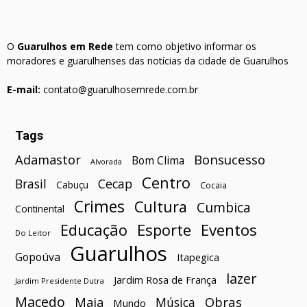
O
Guarulhos em Rede
tem como objetivo informar os
moradores e guarulhenses das notícias da cidade de Guarulhos
E-mail:
contato@guarulhosemrede.com.br
Tags
Bonsucesso
Adamastor
Bom Clima
Alvorada
Centro
Brasil
Cecap
Cabuçu
Cocaia
Crimes
Cultura
Cumbica
Continental
Esporte
Eventos
Educação
Do Leitor
Guarulhos
Gopoúva
Itapegica
lazer
Jardim Rosa de França
Jardim Presidente Dutra
Macedo
Maia
Obras
Música
Mundo