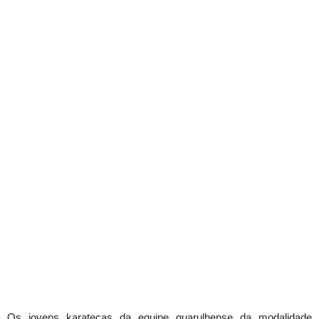
Os jovens karatecas da equipe guarulhense da modalidade