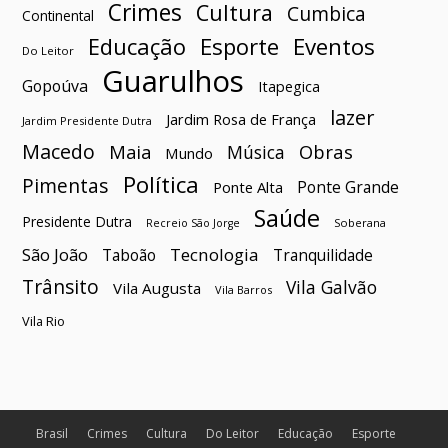
Crimes
Cultura
Cumbica
Continental
Esporte
Eventos
Educação
Do Leitor
Guarulhos
Gopoúva
Itapegica
lazer
Jardim Rosa de França
Jardim Presidente Dutra
Macedo
Maia
Obras
Música
Mundo
Política
Pimentas
Ponte Grande
Ponte Alta
Saúde
Presidente Dutra
Soberana
Recreio São Jorge
São João
Tecnologia
Taboão
Tranquilidade
Trânsito
Vila Galvão
Vila Augusta
Vila Barros
Vila Rio
Brasil
Crimes
Cultura
Do Leitor
Educação
Esporte