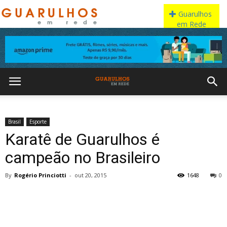
Brasil
Esporte
Karatê de Guarulhos é
campeão no Brasileiro
By
Rogério Princiotti
-
out 20, 2015
1648
0