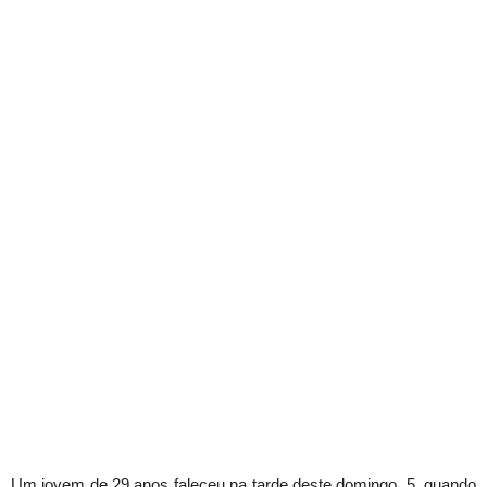
Um jovem de 29 anos faleceu na tarde deste domingo, 5, quando