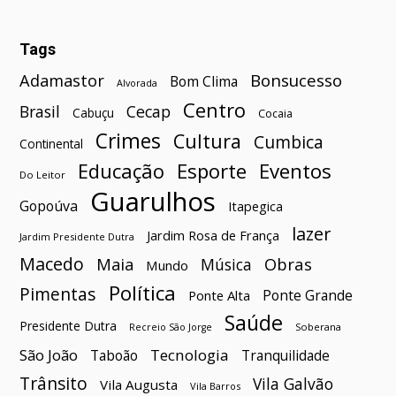
Tags
Bonsucesso
Adamastor
Bom Clima
Alvorada
Centro
Brasil
Cecap
Cabuçu
Cocaia
Crimes
Cultura
Cumbica
Continental
Esporte
Eventos
Educação
Do Leitor
Guarulhos
Gopoúva
Itapegica
lazer
Jardim Rosa de França
Jardim Presidente Dutra
Macedo
Maia
Obras
Música
Mundo
Política
Pimentas
Ponte Grande
Ponte Alta
Saúde
Presidente Dutra
Soberana
Recreio São Jorge
São João
Tecnologia
Taboão
Tranquilidade
Trânsito
Vila Galvão
Vila Augusta
Vila Barros