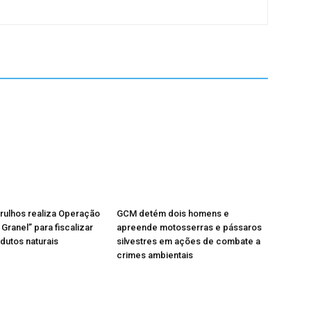
rulhos realiza Operação
GCM detém dois homens e
Granel” para fiscalizar
apreende motosserras e pássaros
odutos naturais
silvestres em ações de combate a
crimes ambientais