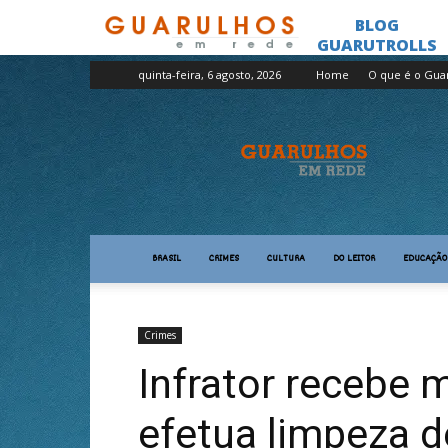
quinta-feira, 6 agosto, 2026
Home
O que é o Gua
Guarulhos
em
Rede
BRASIL
CRIMES
CULTURA
DO LEITOR
EDUCAÇÃO
Crimes
Infrator recebe 
efetua limpeza d