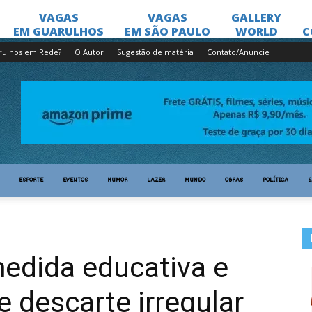
rulhos em Rede?
O Autor
Sugestão de matéria
Contato/Anuncie
ESPORTE
EVENTOS
HUMOR
LAZER
MUNDO
OBRAS
POLÍTICA
S
medida educativa e
e descarte irregular