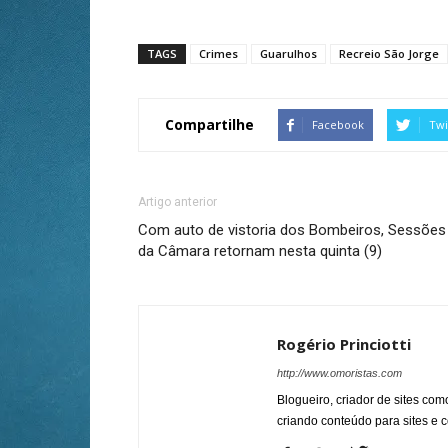
TAGS
Crimes
Guarulhos
Recreio São Jorge
Compartilhe
Facebook
Twi
Artigo anterior
Com auto de vistoria dos Bombeiros, Sessões
da Câmara retornam nesta quinta (9)
Rogério Princiotti
http://www.omoristas.com
Blogueiro, criador de sites co
criando conteúdo para sites e