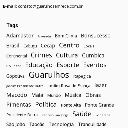
E-mail:
contato@guarulhosemrede.com.br
Tags
Bonsucesso
Adamastor
Bom Clima
Alvorada
Centro
Brasil
Cecap
Cabuçu
Cocaia
Crimes
Cultura
Cumbica
Continental
Esporte
Eventos
Educação
Do Leitor
Guarulhos
Gopoúva
Itapegica
lazer
Jardim Rosa de França
Jardim Presidente Dutra
Macedo
Maia
Obras
Música
Mundo
Política
Pimentas
Ponte Grande
Ponte Alta
Saúde
Presidente Dutra
Soberana
Recreio São Jorge
São João
Tecnologia
Taboão
Tranquilidade