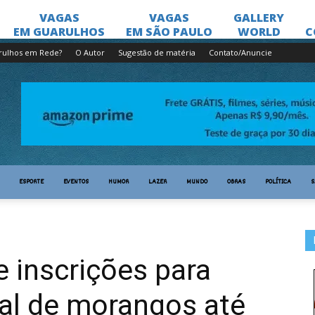
rulhos em Rede?
O Autor
Sugestão de matéria
Contato/Anuncie
ESPORTE
EVENTOS
HUMOR
LAZER
MUNDO
OBRAS
POLÍTICA
S
 inscrições para
al de morangos até