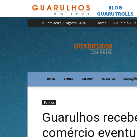
quinta-feira, 6 agosto, 2026
Home
O que é o Gua
Guarulhos
em
Rede
BRASIL
CRIMES
CULTURA
DO LEITOR
EDUCAÇÃO
Política
Guarulhos recebe
comércio eventu