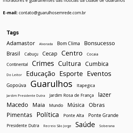
moradores e guarulhenses das notícias da cidade de Guarulhos
E-mail:
contato@guarulhosemrede.com.br
Tags
Bonsucesso
Adamastor
Bom Clima
Alvorada
Centro
Brasil
Cecap
Cabuçu
Cocaia
Crimes
Cultura
Cumbica
Continental
Esporte
Eventos
Educação
Do Leitor
Guarulhos
Gopoúva
Itapegica
lazer
Jardim Rosa de França
Jardim Presidente Dutra
Macedo
Maia
Obras
Música
Mundo
Política
Pimentas
Ponte Grande
Ponte Alta
Saúde
Presidente Dutra
Soberana
Recreio São Jorge