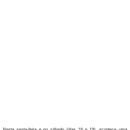
Nesta sexta-feira e no sábado (dias 18 e 19), acontece uma