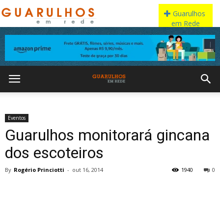
Eventos
Guarulhos monitorará gincana
dos escoteiros
By
Rogério Princiotti
-
out 16, 2014
1940
0