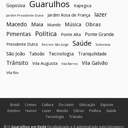
Guarulhos
Gopoúva
Itapegica
lazer
Jardim Rosa de França
Jardim Presidente Dutra
Macedo
Maia
Obras
Música
Mundo
Política
Pimentas
Ponte Grande
Ponte Alta
Saúde
Presidente Dutra
Soberana
Recreio São Jorge
São João
Tecnologia
Taboão
Tranquilidade
Trânsito
Vila Galvão
Vila Augusta
Vila Barros
Vila Rio
Brasil
Crimes
Cultura
Do Leitor
Educação
Esporte
Eventos
Humor
Lazer
Mundo
Obras
Política
Saúde
Tecnologia
Trânsito
© O
Guarulhos em Rede
foi idealizado e é administrado pelo blogueiro: