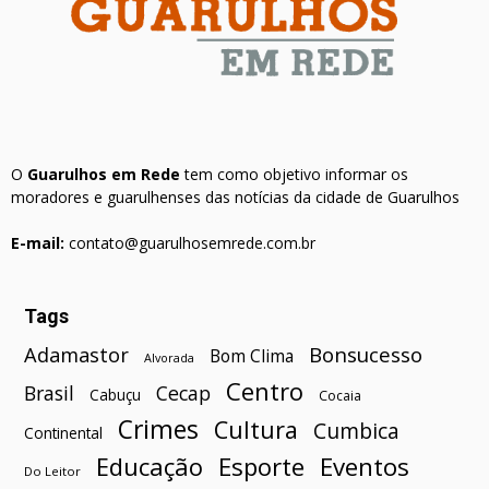
O
Guarulhos em Rede
tem como objetivo informar os
moradores e guarulhenses das notícias da cidade de Guarulhos
E-mail:
contato@guarulhosemrede.com.br
Tags
Bonsucesso
Adamastor
Bom Clima
Alvorada
Centro
Brasil
Cecap
Cabuçu
Cocaia
Crimes
Cultura
Cumbica
Continental
Esporte
Eventos
Educação
Do Leitor