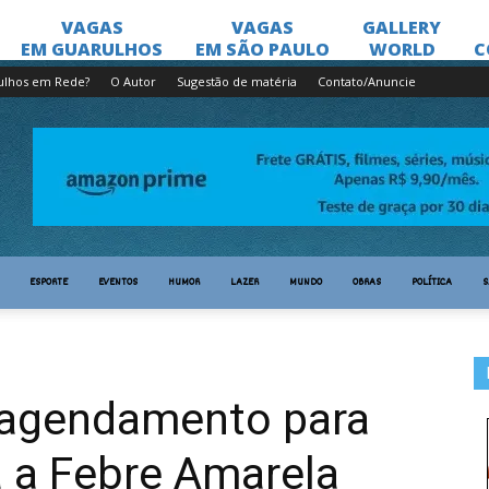
ulhos em Rede?
O Autor
Sugestão de matéria
Contato/Anuncie
ESPORTE
EVENTOS
HUMOR
LAZER
MUNDO
OBRAS
POLÍTICA
S
a agendamento para
a a Febre Amarela