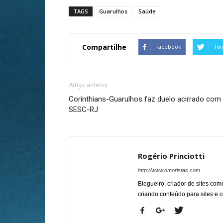
TAGS
Guarulhos
Saúde
Compartilhe
Facebook
Twi
Artigo anterior
Corinthians-Guarulhos faz duelo acirrado com
SESC-RJ
Rogério Princiotti
http://www.omoristas.com
Blogueiro, criador de sites co
criando conteúdo para sites e