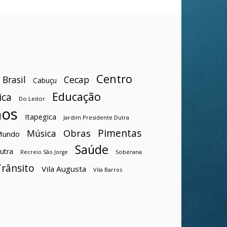
Centro
Brasil
Cecap
Cabuçu
Educação
ica
Do Leitor
hos
Itapegica
Jardim Presidente Dutra
Pimentas
Obras
Música
Mundo
Saúde
utra
Soberana
Recreio São Jorge
Trânsito
Vila Augusta
Vila Barros