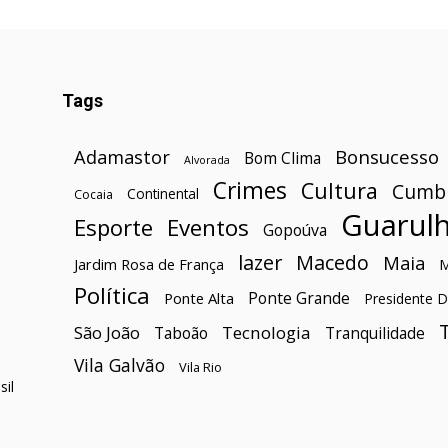
Tags
Bonsucesso
Adamastor
Bom Clima
Alvorada
Crimes
Cultura
Cumb
Continental
Cocaia
Guarul
Esporte
Eventos
Gopoúva
lazer
Macedo
Maia
Jardim Rosa de França
Política
Ponte Grande
Ponte Alta
Presidente D
São João
Tecnologia
Taboão
Tranquilidade
Vila Galvão
Vila Rio
il