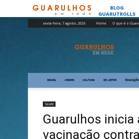
sexta-feira, 7 agosto, 2026
Home
O que é o Guar
Guarulhos
em
Rede
BRASIL
CRIMES
CULTURA
DO LEITOR
EDUCAÇÃO
Saúde
Guarulhos inici
vacinação contr