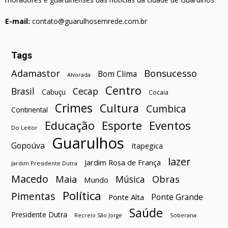
E-mail:
contato@guarulhosemrede.com.br
Tags
Bonsucesso
Adamastor
Bom Clima
Alvorada
Centro
Brasil
Cecap
Cabuçu
Cocaia
Crimes
Cultura
Cumbica
Continental
Esporte
Eventos
Educação
Do Leitor
Guarulhos
Gopoúva
Itapegica
lazer
Jardim Rosa de França
Jardim Presidente Dutra
Macedo
Maia
Obras
Música
Mundo
Política
Pimentas
Ponte Grande
Ponte Alta
Saúde
Presidente Dutra
Soberana
Recreio São Jorge