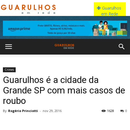
Crimes
Guarulhos é a cidade da
Grande SP com mais casos de
roubo
By
Rogério Princiotti
-
nov 29, 2016
1628
0