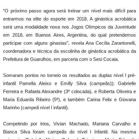
“O próximo passo agora será treinar um nível mais difícil para
entrarmos na elite do esporte em 2018. A ginástica acrobática
será uma modalidade nova nos Jogos Olímpicos da Juventude
em 2018, em Buenos Aires, Argentina, do qual pretendemos
participar com alguns ginastas”, revela Ana Cecília Zarantonelli,
coordenadora e técnica da escolinha de ginástica acrobática da
Prefeitura de Guarulhos, em parceria com o Sesi Cocaia.
Somaram pontos no torneio os resultados as duplas nível I pré-
infantil Pamella Aleixo e Emilly Silva (campeãs)); Gabrielle
Ferreira e Rafaela Alexandre (3ª colocada), e Roberta Oliveira e
Maria Eduarda Ribeiro (5ª), e também Carina Felix e Giovana
Marinho (campeã nível I infantil).
Competindo por trios, Vivian Machado, Mariana Carvalho e
Bianca Silva foram campeãs do nível I Infantil. Na mesma