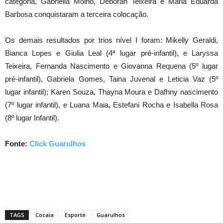
categoria, Gabriella Moino, Deborah Teixeira e Maria Eduarda
Barbosa conquistaram a terceira colocação.
Os demais resultados por trios nível I foram: Mikelly Geraldi,
Bianca Lopes e Giulia Leal (4ª lugar pré-infantil), e Laryssa
Teixeira, Fernanda Nascimento e Giovanna Requena (5º lugar
pré-infantil), Gabriela Gomes, Taina Juvenal e Leticia Vaz (5º
lugar infantil); Karen Souza, Thayna Moura e Dafhny nascimento
(7º lugar infantil), e Luana Maia, Estefani Rocha e Isabella Rosa
(8º lugar Infantil).
Fonte:
Click Guarulhos
TAGS
Cocaia
Esporte
Guarulhos