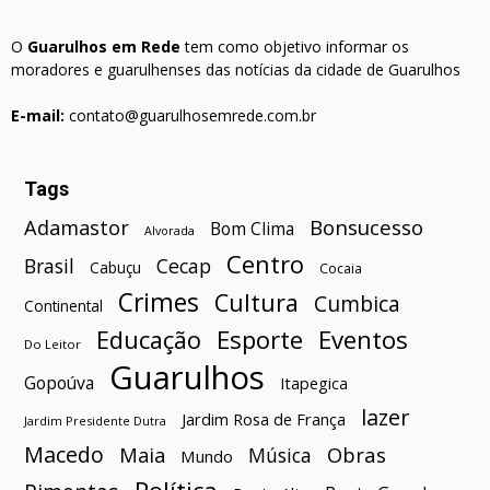
O
Guarulhos em Rede
tem como objetivo informar os
moradores e guarulhenses das notícias da cidade de Guarulhos
E-mail:
contato@guarulhosemrede.com.br
Tags
Bonsucesso
Adamastor
Bom Clima
Alvorada
Centro
Brasil
Cecap
Cabuçu
Cocaia
Crimes
Cultura
Cumbica
Continental
Esporte
Eventos
Educação
Do Leitor
Guarulhos
Gopoúva
Itapegica
lazer
Jardim Rosa de França
Jardim Presidente Dutra
Macedo
Maia
Obras
Música
Mundo